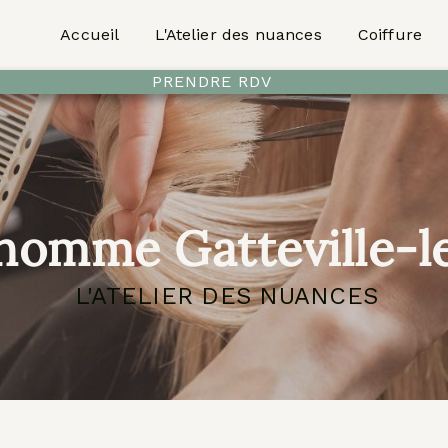
Accueil
L'Atelier des nuances
Coiffure
PRENDRE RDV
homme Gatteville-l
L'ATELIER DES NUANCES