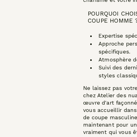
charisme et votre in
POURQUOI CHOI
COUPE HOMME 
Expertise spéc
Approche pers
spécifiques.
Atmosphère dé
Suivi des dern
styles classiq
Ne laissez pas votr
chez Atelier des n
œuvre d'art façonn
vous accueillir dans
de coupe masculine
maintenant pour une
vraiment qui vous ê