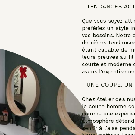
TENDANCES ACT
Que vous soyez atti
préfériez un style 
vos besoins. Notre
dernières tendances
étant capable de ma
leurs preuves au fi
courte et moderne o
avons l'expertise né
UNE COUPE, UN 
Chez Atelier des n
le coupe homme com
comme une expérien
atmosphère détendu
sentir à l'aise pend