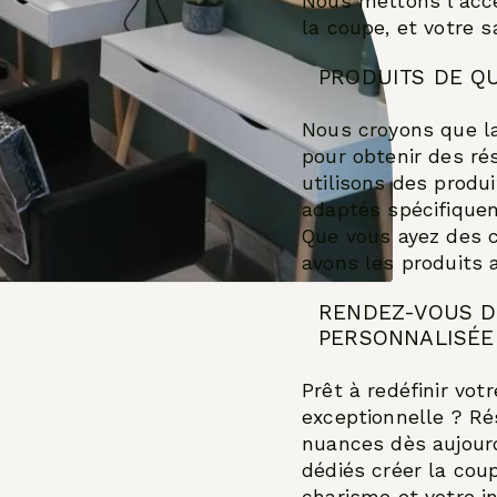
Nous mettons l'accen
la coupe, et votre s
PRODUITS DE Q
Nous croyons que la
pour obtenir des ré
utilisons des produi
adaptés spécifique
Que vous ayez des c
avons les produits
RENDEZ-VOUS D
PERSONNALISÉE
Prêt à redéfinir vo
exceptionnelle ? Ré
nuances dès aujourd
dédiés créer la coup