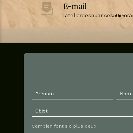
E-mail
latelierdesnuances50@oran
Combien font six plus deux